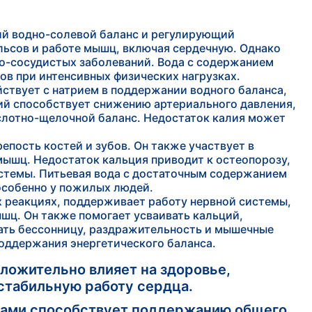
й водно-солевой баланс и регулирующий
ульсов и работе мышц, включая сердечную. Однако
но-сосудистых заболеваний. Вода с содержанием
ов при интенсивных физических нагрузках.
ствует с натрием в поддержании водного баланса,
ий способствует снижению артериального давления,
слотно-щелочной баланс. Недостаток калия может
пость костей и зубов. Он также участвует в
мышц. Недостаток кальция приводит к остеопорозу,
стемы. Питьевая вода с достаточным содержанием
особенно у пожилых людей.
х реакциях, поддерживает работу нервной системы,
шц. Он также помогает усваивать кальций,
ать бессонницу, раздражительность и мышечные
поддержания энергетического баланса.
оложительно влияет на здоровье,
 стабильную работу сердца.
тами способствует поддержанию общего