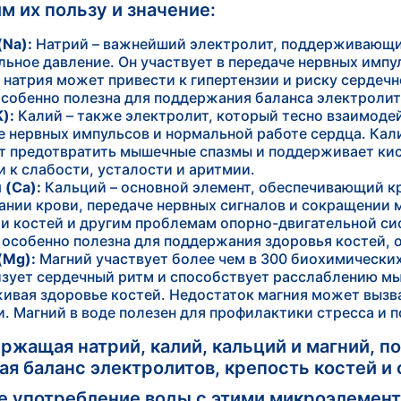
м их пользу и значение:
(Na):
Натрий – важнейший электролит, поддерживающи
льное давление. Он участвует в передаче нервных имп
 натрия может привести к гипертензии и риску сердеч
особенно полезна для поддержания баланса электролит
):
Калий – также электролит, который тесно взаимодей
е нервных импульсов и нормальной работе сердца. Кал
т предотвратить мышечные спазмы и поддерживает ки
и к слабости, усталости и аритмии.
 (Ca):
Кальций – основной элемент, обеспечивающий кре
ании крови, передаче нервных сигналов и сокращении 
и костей и другим проблемам опорно-двигательной си
 особенно полезна для поддержания здоровья костей, 
(Mg):
Магний участвует более чем в 300 биохимически
зует сердечный ритм и способствует расслаблению мы
ивая здоровье костей. Недостаток магния может вызв
и. Магний в воде полезен для профилактики стресса и 
ержащая натрий, калий, кальций и магний, п
ая баланс электролитов, крепость костей и
е употребление воды с этими микроэлемен