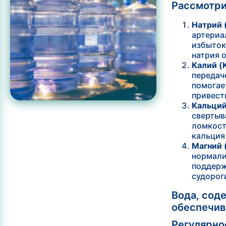
Рассмотри
Натрий 
артериа
избыток
натрия 
Калий (K
передач
помогае
привест
Кальций
свертыв
ломкост
кальция
Магний 
нормали
поддерж
судорог
Вода, сод
обеспечив
Регулярно