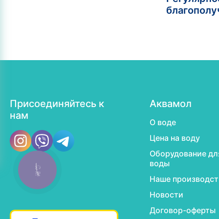
благополу
Присоединяйтесь к
Аквамол
нам
О воде
Цена на воду
Оборудование дл
воды
КНОПКА
ЗВ'ЯЗКУ
Наше производст
Новости
Договор-оферты