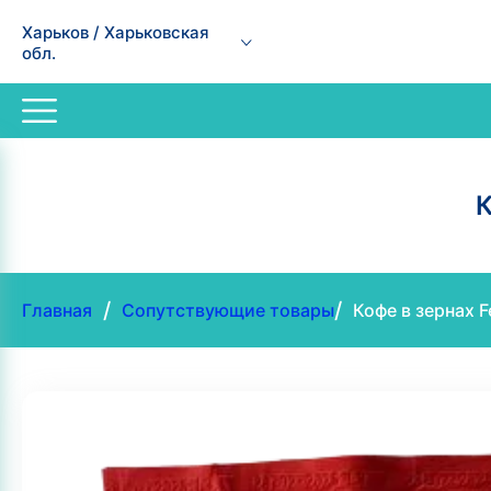
Харьков / Харьковская
обл.
К
/
/
Главная
Сопутствующие товары
Кофе в зернах F