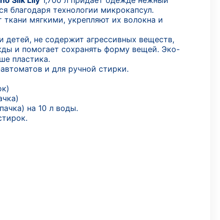
no Silk Lily
1,700 л придает одежде нежный
ся благодаря технологии микрокапсул.
 ткани мягкими, укрепляют их волокна и
и детей, не содержит агрессивных веществ,
ды и помогает сохранять форму вещей. Эко-
ше пластика.
автоматов и для ручной стирки.
ок)
ачка)
пачка) на 10 л воды.
стирок.