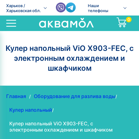
Харьков /
Наши
Харьковская обл.
телефоны
0
Кулер напольный ViO Х903-FEC, с
электронным охлаждением и
шкафчиком
Главная
Оборудование для разлива воды
/
/
Кулер напольный
/
Кулер напольный ViO Х903-FEC, с
электронным охлаждением и шкафчиком