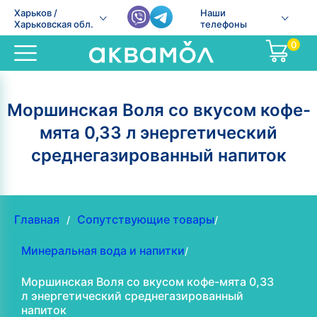
Харьков /
Наши
Харьковская обл.
телефоны
0
Моршинская Воля со вкусом кофе-
мята 0,33 л энергетический
среднегазированный напиток
Главная
Сопутствующие товары
/
/
Минеральная вода и напитки
/
Моршинская Воля со вкусом кофе-мята 0,33
л энергетический среднегазированный
напиток