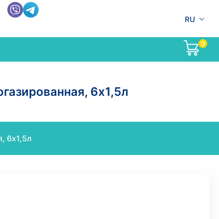
RU
0
газированная, 6х1,5л
, 6х1,5л