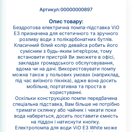
Артикул:
00000000897
Опис товару:
Бездротова електрична помпа-підставка ViO
E3 призначена для естетичного та зручного
розливу води з полікарбонатних бутлів.
Класичний білий колір девайса робить його
сумісним з будь-яким інтер’єром, тому
встановити пристрій Ви зможете в офісі,
закладах громадського обслуговування,
вдома чи на дачі. Використовувати помпу
можна також у польових умовах (наприклад,
під час виїзного пікніка), адже вона досить
мобільна, портативна та проста в
користуванні.
Оскільки конструкцією помпи передбачена
спеціальна підставка, Вам більше не потрібно
тримати склянку або чайник і чекати поки
вода набереться, досить поставити ємність
на піддон і натиснути кнопку.
Електропомпа для води ViO E3 White може