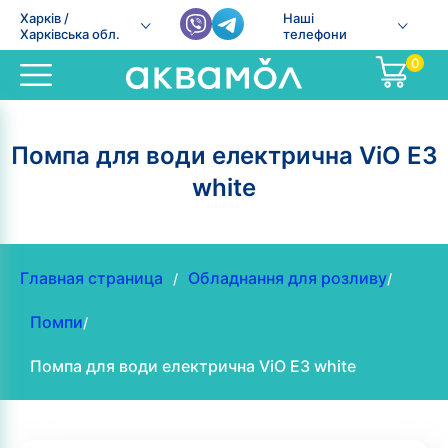
Харків /
Наші
Харківська обл.
телефони
0
Помпа для води електрична ViO E3
white
Главная страница
Обладнання для розливу
/
/
Помпи
/
Помпа для води електрична ViO E3 white