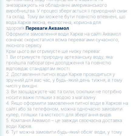
знезаражують на обладнанні американського
виробництва. У процесі зберігається її природний смак
та склад. Тому ви можете бути повністю впевнені, що
вода Харків якісна, екологічна, корисна для
здоров’я.
Переваги Аквамол
Оформити замовлення води Харків на сайті Аквамол
означає скористатися всіма перевагами сучасного,
якісного сервісу.
Крім цього ви отримуєте ще низку переваг.
1. Ви отримуєте природну артезіанську воду, яка
пройшла лабораторні дослідження та повністю
відповідає стандартам якості.
2. Доставлення питної води Харків проводиться у
зручний для вас час, у будь-який день тижня, в тому
числі у вихідні.
3. Ви заощаджуєте час та сили, оскільки не потрібно
носити важкі пляшки з водою з магазину.
4. Якщо оформити замовлення питної води в Харкові на
сайті або за телефоном, можна одночасно замовити
кулер, пляшки та місткості для зберігання видів.
5. Компанія Аквамол – це завжди своєчасна доставка
води Харків.
6. Тут можна замовити будь-який обсяг води, у тому