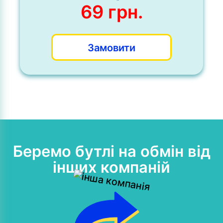
69
грн.
Оригінальн
ціна:
Поточна
Замовити
73 грн..
ціна:
69 грн..
Беремо бутлі на обмін від
інших компаній