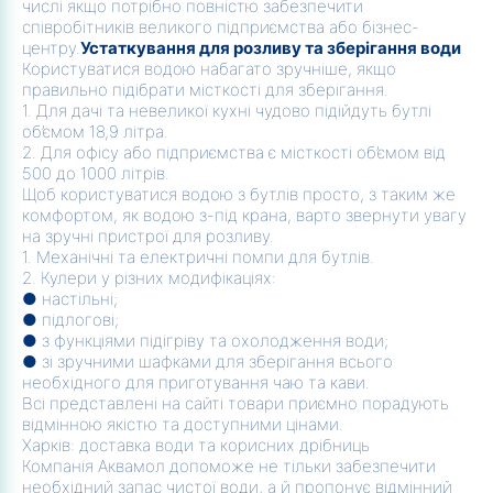
числі якщо потрібно повністю забезпечити
співробітників великого підприємства або бізнес-
центру.
Устаткування для розливу та зберігання води
Користуватися водою набагато зручніше, якщо
правильно підібрати місткості для зберігання.
1. Для дачі та невеликої кухні чудово підійдуть бутлі
об’ємом 18,9 літра.
2. Для офісу або підприємства є місткості об’ємом від
500 до 1000 літрів.
Щоб користуватися водою з бутлів просто, з таким же
комфортом, як водою з-під крана, варто звернути увагу
на зручні пристрої для розливу.
1. Механічні та електричні помпи для бутлів.
2. Кулери у різних модифікаціях:
● настільні;
● підлогові;
● з функціями підігріву та охолодження води;
● зі зручними шафками для зберігання всього
необхідного для приготування чаю та кави.
Всі представлені на сайті товари приємно порадують
відмінною якістю та доступними цінами.
Харків: доставка води та корисних дрібниць
Компанія Аквамол допоможе не тільки забезпечити
необхідний запас чистої води, а й пропонує відмінний