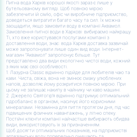
Питна вода Харків хорошої якості зараз є лише у
бутельованому вигляді. Щоб повною мірою
забезпечити їй сім’ю, офіс чи виробниче підприємство,
доведеться витратити багато часу та сил. Їх можна
заощадити, якщо замовити воду в компанії Аквамол.
Замовлення питної води в Харкові: вибираємо найкращу
Ті, хто вже користувався послугами компанії з
доставлення води, знає: вода Харків доставка зазвичай
може запропонувати лише один вид води. Інтернет-
магазин “Аквамол” запропонує більше. Тут
представлено два види екологічно чистої води, кожний
з яких має свої особливості.
1. Лазурна Classic відмінно підійде для любителів чаю та
кави. Чиста, свіжа, вона не змінює смаку улюблених
напоїв, дозволяє йому розкритися повною мірою. При
цьому не залишає накипу в чайнику чи каво машині.
2. Джерело Святогір’я відмінно підтримує оптимальний
гідробаланс в організмі, насичує його корисними
мінералами. Незамінна для пиття протягом дня, під час
підвищених фізичних навантажень, у літню спеку.
Постійні клієнти компанії найчастіше вибирають обидва
види, використовують їх за призначенням.
Щоб досягти оптимальних показників, на підприємстві
артезіанську воду попередньо очищають та