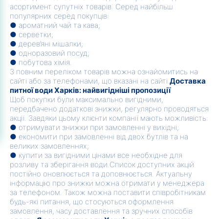
асортимент супутніх товарів. Серед найбільш
популярних серед покупців:
● ароматний чай та кава;
● серветки;
● дерев’яні мішалки;
● одноразовий посуд;
● побутова хімія.
З повним переліком товарів можна ознайомитись на
сайті або за телефонами, що вказані на сайті.
Доставка
питної води Харків: найвигідніші пропозиції
Щоб покупки були максимально вигідними,
передбачено додаткові знижки, регулярно проводяться
акції. Завдяки цьому клієнти компанії мають можливість:
● отримувати знижки при замовленні у вихідні;
● економити при замовленні від двох бутлів та на
великих замовленнях;
● купити за вигідними цінами все необхідне для
розливу та зберігання води.Список доступних акцій
постійно оновлюється та доповнюється. Актуальну
інформацію про знижки можна отримати у менеджера
за телефоном. Також можна поставити співробітникам
будь-які питання, що стосуються оформлення
замовлення, часу доставлення та зручних способів