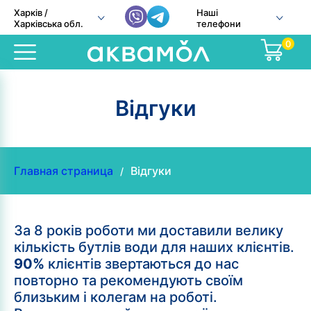
Харків /
Наші
Харківська обл.
телефони
0
Відгуки
Главная страница
Відгуки
/
За 8 років роботи ми доставили велику
кількість бутлів води для наших клієнтів.
90%
клієнтів звертаються до нас
повторно та рекомендують своїм
близьким і колегам на роботі.