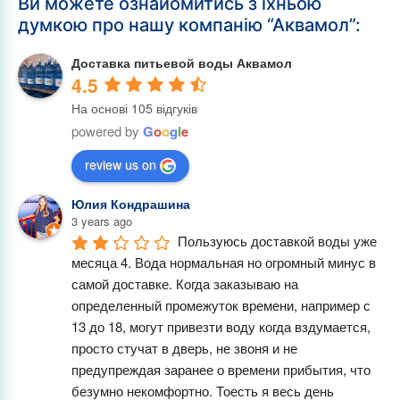
Ви можете ознайомитись з їхньою
думкою про нашу компанію “Аквамол”:
Доставка питьевой воды Аквамол
4.5
На основі 105 відгуків
powered by
G
o
o
g
l
e
review us on
Юлия Кондрашина
3 years ago
Пользуюсь доставкой воды уже 
месяца 4. Вода нормальная но огромный минус в 
самой доставке. Когда заказываю на 
определенный промежуток времени, например с 
13 до 18, могут привезти воду когда вздумается, 
просто стучат в дверь, не звоня и не 
предупреждая заранее о времени прибытия, что 
безумно некомфортно. Тоесть я весь день 