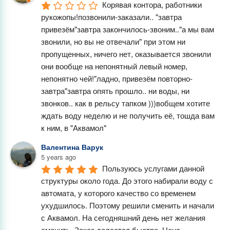
Корявая контора, работники 
рукожопы!позвонили-заказали.. "завтра 
привезём"завтра закончилось-звоним.."а мы вам 
звонили, но вы не отвечали" при этом ни 
пропущенных, ничего нет, оказывается звонили 
они вообще на непонятный левый номер, 
непонятно чей!"ладно, привезём повторно-
завтра"завтра опять прошло.. ни воды, ни 
звонков.. как в рельсу тапком )))вобщем хотите 
ждать воду неделю и не получить её, тошда вам 
к ним, в "Аквамол"
Валентина Варук
5 years ago
Пользуюсь услугами данной 
структуры около года. До этого набирали воду с 
автомата, у которого качество со временем 
ухудшилось. Поэтому решили сменить и начали 
с Аквамол. На сегодняшний день нет желания 
сменить. Заказ делается быстро. Цена 