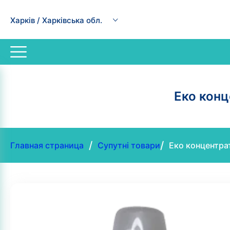
Харків / Харківська обл.
Еко конц
/
/
Главная страница
Супутні товари
Еко концентра