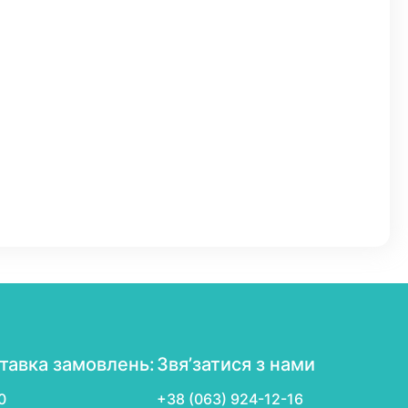
тавка замовлень:
Звя’затися з нами
0
+38 (063) 924-12-16