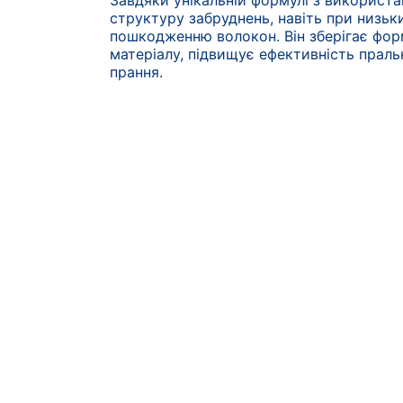
Завдяки унікальній формулі з використа
структуру забруднень, навіть при низьки
пошкодженню волокон. Він зберігає фор
матеріалу, підвищує ефективність праль
прання.