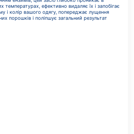
нням ензимів, цей засіб глибоко проникає в
х температурах, ефективно видаляє їх і запобігає
му і колір вашого одягу, попереджає лущення
них порошків і поліпшує загальний результат