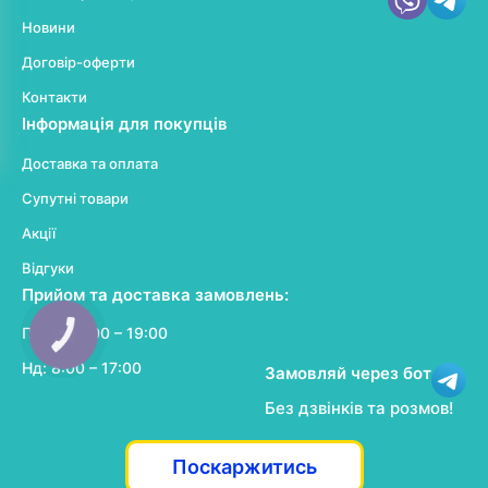
Новини
Договір-оферти
Контакти
Інформація для покупців
Доставка та оплата
Супутні товари
Акції
Відгуки
Прийом та доставка замовлень:
Пн-Сб: 8:00 – 19:00
КНОПКА
ЗВ'ЯЗКУ
Нд: 8:00 – 17:00
Замовляй через бот
Без дзвінків та розмов!
Поскаржитись