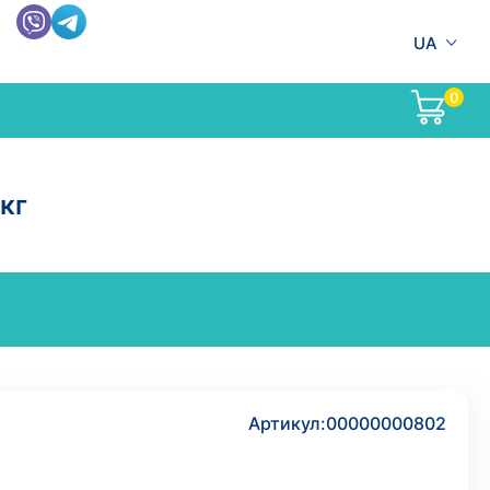
UA
0
1кг
Артикул:
00000000802