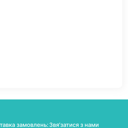
тавка замовлень:
Звя’затися з нами