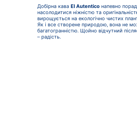
Добірна кава
El Autentico
напевно порад
насолодитися ніжністю та оригінальніст
вирощується на екологічно чистих плант
Як і все створене природою, вона не м
багатогранністю. Щойно відчутний після
– радість.