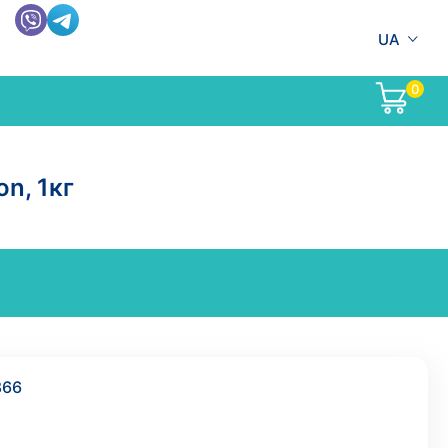
UA
0
on, 1кг
866