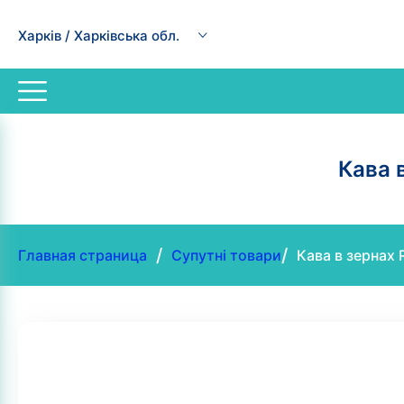
Харків / Харківська обл.
Кава в
/
/
Главная страница
Супутні товари
Кава в зернах R