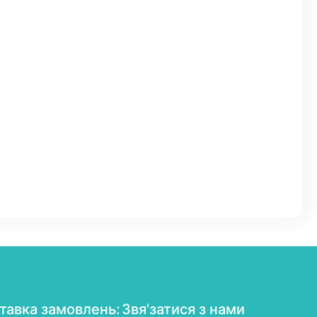
тавка замовлень:
Звя’затися з нами