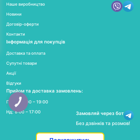
Наше виробництво
Новини
Договір-оферти
Контакти
Інформація для покупців
Доставка та оплата
Супутні товари
Акції
Відгуки
Прийом та доставка замовлень:
Пн-Сб: 8:00 – 19:00
КНОПКА
ЗВ'ЯЗКУ
Нд: 8:00 – 17:00
Замовляй через бот
Без дзвінків та розмов!