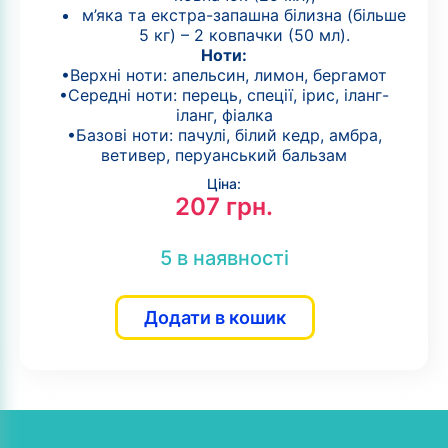
м’яка та екстра-запашна білизна (більше
5 кг) – 2 ковпачки (50 мл).
Ноти:
•Верхні ноти: апельсин, лимон, бергамот
•Середні ноти: перець, спеції, ірис, іланг-
іланг, фіалка
•Базові ноти: пачулі, білий кедр, амбра,
ветивер, перуанський бальзам
Ціна:
207
грн.
5 в наявності
Додати в кошик