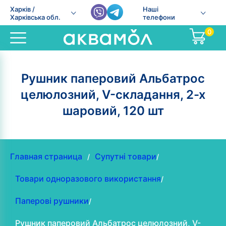
Харків /
Наші
Харківська обл.
телефони
0
Рушник паперовий Альбатрос
целюлозний, V-складання, 2-х
шаровий, 120 шт
Главная страница
Супутні товари
/
/
Товари одноразового використання
/
Паперові рушники
/
Рушник паперовий Альбатрос целюлозний, V-