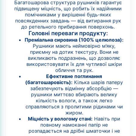
Багатошарова структура рушників гарантує
підвищену міцність, що робить їх надійними
помічниками у вирішенні будь-яких
повсякденних завдань — від витирання рук
до ретельного прибирання поверхонь.
Головні переваги продукту:
Преміальна сировина (100% целюлоза):
Рушники мають неймовірно м’яку,
приємну на дотик текстуру. Вони не
викликають подразнень, що дозволяє
використовувати їх для чутливої шкіри
обличчя та рук.
Ефективне поглинання
(багатошаровість):
Кілька шарів паперу
забезпечують відмінну абсорбцію —
рушники миттєво вбирають велику
кількість вологи, а також легко
справляються з пролитими рідинами чи
жиром.
Міцність у вологому стані:
Навіть при
повному намоканні папір не
розпадається на дрібні шматочки і не