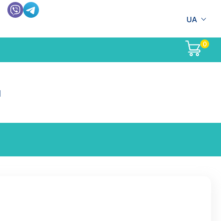
UA
0
п