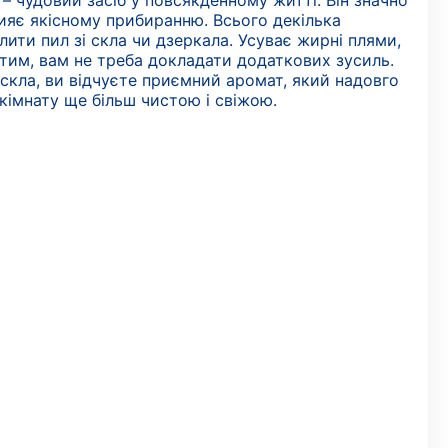
– чудовий засіб у повсякденному житті. Він значно
яє якісному прибиранню. Всього декілька
ити пил зі скла чи дзеркала. Усуває жирні плями,
 тим, вам не треба докладати додаткових зусиль.
скла, ви відчуєте приємний аромат, який надовго
кімнату ще більш чистою і свіжою.