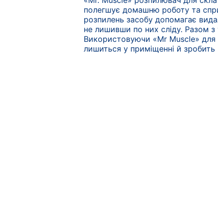
«Mr. Muscle» розпилювач для скла 
полегшує домашню роботу та спри
розпилень засобу допомагає видал
не лишивши по них сліду. Разом з
Використовуючи «Mr Muscle» для 
лишиться у приміщенні й зробить 