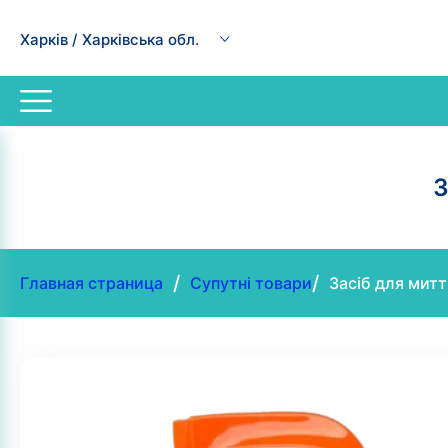
Харків / Харківська обл.
З
/
/
Главная страница
Супутні товари
Засіб для митт