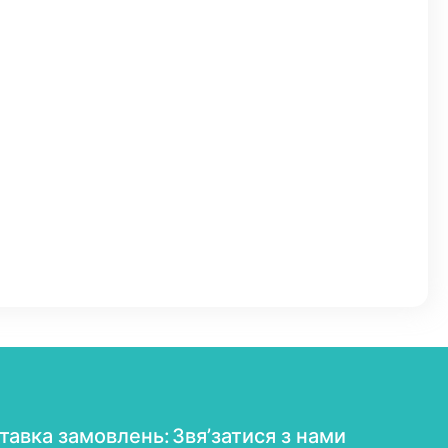
тавка замовлень:
Звя’затися з нами