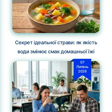
Секрет ідеальної страви: як якість
води змінює смак домашньої їжі
07
Липень
2026